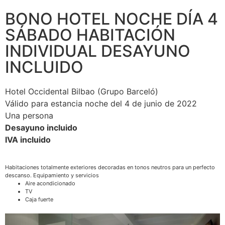
BONO HOTEL NOCHE DÍA 4
SÁBADO HABITACIÓN
INDIVIDUAL DESAYUNO
INCLUIDO
Hotel Occidental Bilbao (Grupo Barceló)
Válido para estancia noche del 4 de junio de 2022
Una persona
Desayuno incluido
IVA incluido
Habitaciones totalmente exteriores decoradas en tonos neutros para un perfecto
descanso. Equipamiento y servicios
Aire acondicionado
TV
Caja fuerte