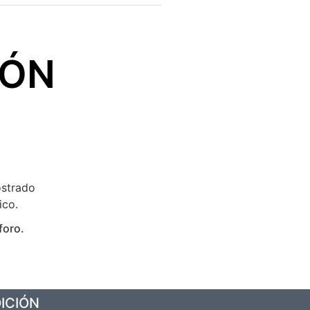
IÓN
ostrado
ico.
foro.
ICIÓN