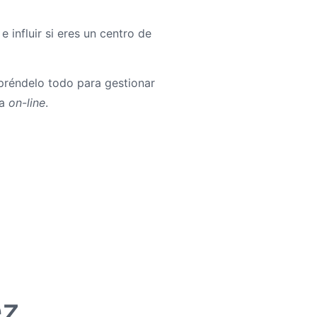
 influir si eres un centro de
préndelo todo para gestionar
ca
on-line
.
ez